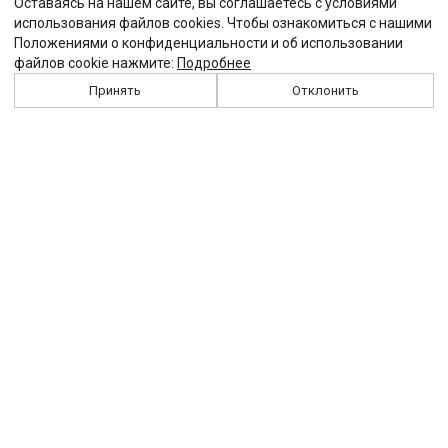
Оставаясь на нашем сайте, вы соглашаетесь с условиями
использования файлов cookies. Чтобы ознакомиться с нашими
Положениями о конфиденциальности и об использовании
файлов cookie нажмите:
Подробнее
Принять
Отклонить
История
Персоналии
Выходные данные
Виджет "Солидарности"
Контакты
Подписка
Реклама
Партнеры
Архив сайта
Забастовка
Закон
Зарплата
ЖКХ
Компенсация
Колдоговор
Налоги
Общество
Пенсия
Профсоюз
Пособие
Реформы
Страхование
Все теги