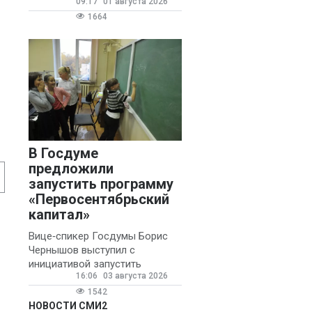
09:17
01 августа 2026
1664
В Госдуме
предложили
запустить программу
«Первосентябрьский
капитал»
Вице‑спикер Госдумы Борис
Чернышов выступил с
инициативой запустить
16:06
03 августа 2026
ежегодную федеральную
программу
1542
«Первосентябрьский капитал»
НОВОСТИ СМИ2