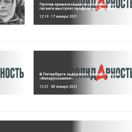
97
Против приватизации энергетического
"
гиганта выступят профсоюзы Франции
12:19
17 января 2021
В Петербурге задержали члена стачкома
«Беларуськалия»
12:31
08 января 2021