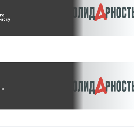
го
рассу
 с