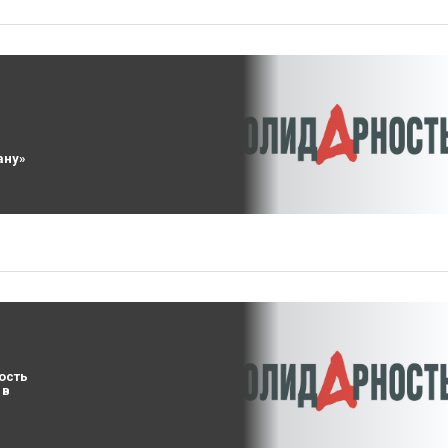
ану»
ость
 в