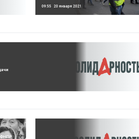
09:55
20 января 2021
дачи
х ФНПР