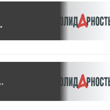
ии
 с