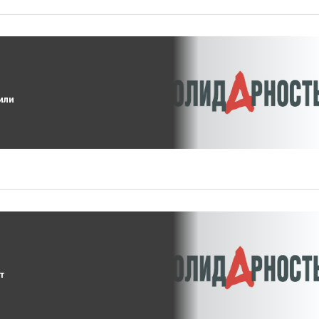
или
т