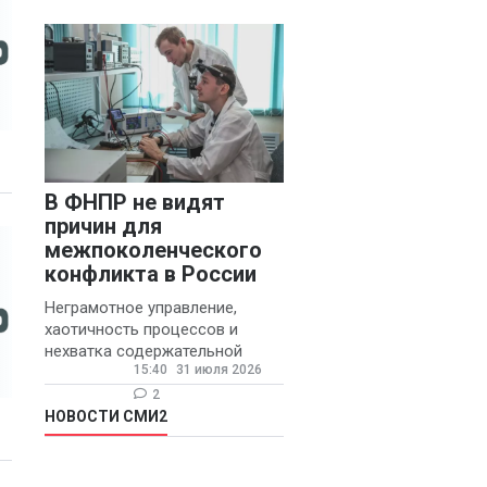
стажем не менее 20 лет.
В ФНПР не видят
причин для
межпоколенческого
конфликта в России
Неграмотное управление,
хаотичность процессов и
нехватка содержательной
15:40
31 июля 2026
обратной связи от
руководителя являются
2
основными причинами
НОВОСТИ СМИ2
конфликтов и раздражения в