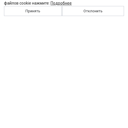
файлов cookie нажмите:
Подробнее
Принять
Отклонить
История
Персоналии
Выходные данные
Виджет "Солидарности"
Контакты
Подписка
Реклама
Партнеры
Архив сайта
Забастовка
Закон
Зарплата
ЖКХ
Компенсация
Колдоговор
Налоги
Общество
Пенсия
Профсоюз
Пособие
Реформы
Страхование
Все теги