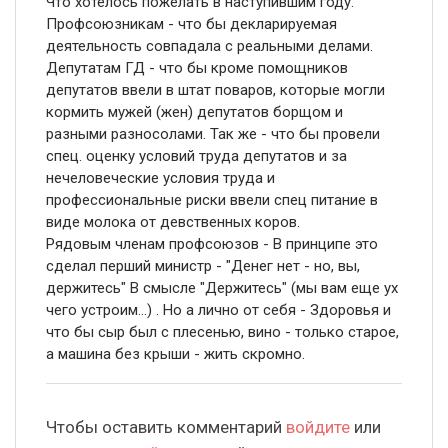
Что хотелось пожелать в наступившим году.
Профсоюзникам - что бы декларируемая
деятельность совпадала с реальными делами.
Депутатам ГД - что бы кроме помощников
депутатов ввели в штат поваров, которые могли
кормить мужей (жен) депутатов борщом и
разными разносолами. Так же - что бы провели
спец. оценку условий труда депутатов и за
нечеловеческие условия труда и
профессиональные риски ввели спец питание в
виде молока от девственных коров.
Рядовым членам профсоюзов - В принципе это
сделал перший министр - "Денег нет - но, вы,
держитесь" В смысле "Держитесь" (мы вам еще ух
чего устроим...) . Но а лично от себя - Здоровья и
что бы сыр был с плесенью, вино - только старое,
а машина без крыши - жить скромно.
Чтобы оставить комментарий
войдите
или