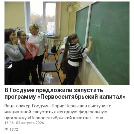
В Госдуме предложили запустить
программу «Первосентябрьский капитал»
Вице‑спикер Госдумы Борис Чернышов выступил с
инициативой запустить ежегодную федеральную
программу «Первосентябрьский капитал» - она
16:06
03 августа 2026
предполагает
1372