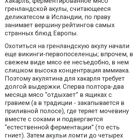
Хакарль, ферментированное мясо
гренландской акулы, считающееся
деликатесом в Исландии, по праву
занимает вершину рейтингов самых
странных блюд Европы.
Охотиться на гренландскую акулу начали
еще викинги-первопоселенцы; впрочем, в
свежем виде мясо ее несъедобно, в нем
слишком высока концентрация аммиака.
Поэтому акулятина для хакарля требует
долгой выдержки. Сперва полтора-два
месяца мясо “отдыхает” в ящиках с
гравием (а в традиции - закапывается в
приливной полосе), где теряет мочевину
вместе с соками и подвергается
“естественной ферментации” (то есть
гниет). Затем акульи ломти до четырех