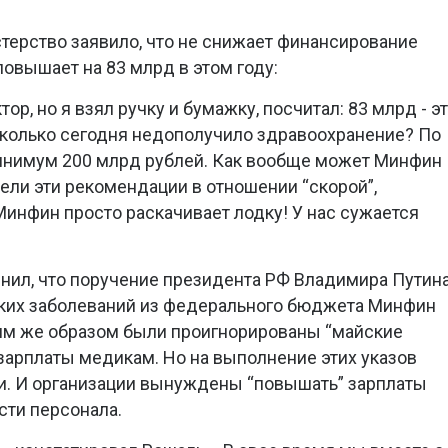
терство заявило, что не снижает финансирование
повышает на 83 млрд в этом году:
тор, но я взял ручку и бумажку, посчитал: 83 млрд - э
к сколько сегодня недополучило здравоохранение? По
инимум 200 млрд рублей. Как вообще может Минфин
ли эти рекомендации в отношении “скорой”,
Минфин просто раскачивает лодку! У нас сужается
нил, что поручение президента РФ Владимира Путин
ких заболеваний из федерального бюджета Минфин
ким же образом были проигнорированы “майские
 зарплаты медикам. Но на выполнение этих указов
и. И организации вынуждены “повышать” зарплаты
сти персонала.