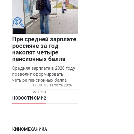
При средней зарплате
россияне за год
накопят четыре
пенсионных балла
Средняя зарплата в 2026 году
позволит сформировать
четыре пенсионных балла,
11:30
03 августа 2026
сообщил ТАСС доцент
Финансового университета при
1713
правительстве РФ Игорь
НОВОСТИ СМИ2
Балынин.
КИНОМЕХАНИКА