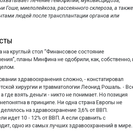
охватывает лечение гемофилии, муковисцидоза,
и Гоше, миелолейкоза, рассеянного склероза, а также
нтами людей после трансплантации органов или
ИСТЫ
а на круглый стол “Финансовое состояние
ния”, планы Минфина не одобрили, как, собственно, 
целом.
ровании здравоохранения сложно, - констатировал
ской хирургии и травматологии Леонид Рошаль. - Вс
 где взять деньги - никто не понимает. Но позиция
епонятна в принципе. Ни одна страна Европы не
делялось на здравоохранение 3,6% от ВВП.
ли идет 10 - 12% от ВВП. А если сравнить с
одит, одно из самых лучших здравоохранений в мире.