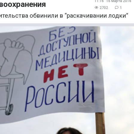
11:16
16 марта 2016
воохранения
2702
1
тельства обвинили в “раскачивании лодки”