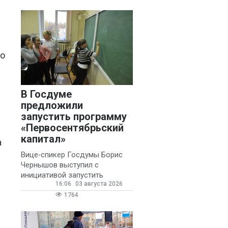
то
В Госдуме
предложили
запустить программу
«Первосентябрьский
капитал»
а
Вице‑спикер Госдумы Борис
Чернышов выступил с
инициативой запустить
16:06
03 августа 2026
ежегодную федеральную
программу
1764
«Первосентябрьский капитал»
- она предполагает