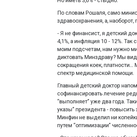
Но иметь 3,6% - стыдно.
По словам Рошаля, само минис
здравоохранения, а, наоборот, 
- Я не финансист, я детский док
4,1%, а инфляция 10 - 12%. Та
моим подсчетам, нам нужно м
диктовать Минздраву? Мы виде
сокращения коек, платности… 
спектр медицинской помощи.
Главный детский доктор напом
софинансировать лечение ред
“выполняет” уже два года. Та
указы” президента - повысить
Минфин не выделил ни копейк
путем “оптимизации” численно