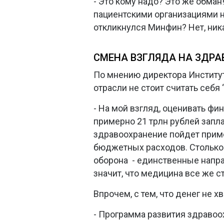
- Это кому надо? Это же обман
пациентскими организациями н
откликнулся Минфин? Нет, ника
СМЕНА ВЗГЛЯДА НА ЗДР
По мнению директора Институ
отрасли не стоит считать себя
- На мой взгляд, оценивать фи
примерно 21 трлн рублей запл
здравоохранение пойдет пример
бюджетных расходов. Столько 
оборона - единственные напра
значит, что медицина все же с
Впрочем, с тем, что денег не хв
- Программа развития здравоо