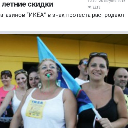
10:40
26 августа 2015
 летние скидки
2213
агазинов “ИКЕА” в знак протеста распродают