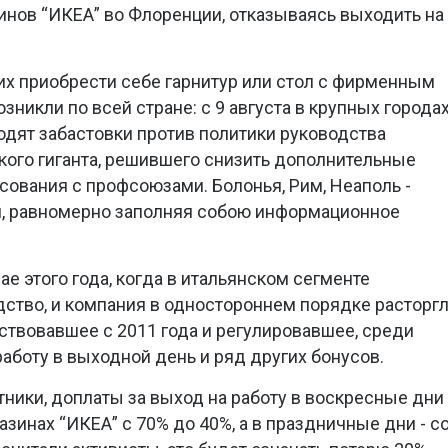
инов “ИКЕА” во Флоренции, отказываясь выходить на
х приобрести себе гарнитур или стол с фирменным
икли по всей стране: с 9 августа в крупных города
одят забастовки против политики руководства
ого гиганта, решившего снизить дополнительные
сования с профсоюзами. Болонья, Рим, Неаполь -
я, равномерно заполняя собою информационное
ае этого года, когда в итальянском сегменте
ство, и компания в одностороннем порядке расторг
ствовавшее с 2011 года и регулировавшее, среди
работу в выходной день и ряд других бонусов.
тники, доплаты за выход на работу в воскресные дни
азинах “ИКЕА” с 70% до 40%, а в праздничные дни - с