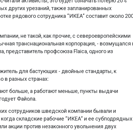
осчитали активисты, это будет означать потерю 20%
рых других урезаний, также запланированных
отке рядового сотрудника “ИКЕА” составит около 20
омпании, не такой, как прочие, с североевропейскими
бычная транснациональная корпорация, - возмущался 
, представитель профсоюза Flaica, одного из
ажитель для бастующих - двойные стандарты, к
о в разных странах:
чают больше, а работают меньше, пункты выдачи
годует Файола.
ких сотрудников шведской компании бывали и
, когда складские рабочие “ИКЕА” и ее субподрядных
или акции против незаконного увольнения двух