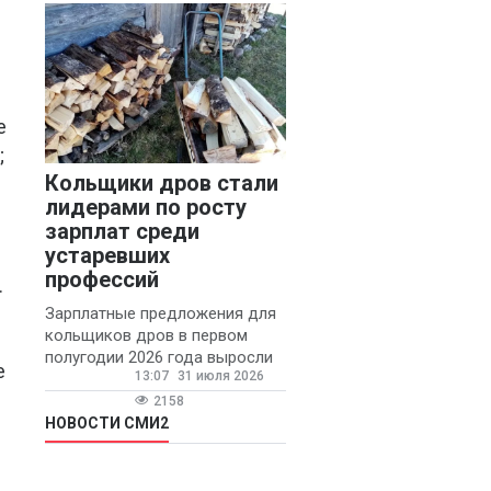
конфликтов и раздражения в
е
;
Кольщики дров стали
лидерами по росту
зарплат среди
устаревших
профессий
.
Зарплатные предложения для
кольщиков дров в первом
полугодии 2026 года выросли
е
13:07
31 июля 2026
на 58% - 62 тысяч рублей в
месяц, сообщает агентство
2158
«Прайм».
НОВОСТИ СМИ2