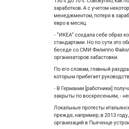
130% до 70%. Совокупно, как п
заработков. А с учетом некото
менеджментом, потеря в зараб
евро в месяц.
- “ИКЕА” создала себе образ к
стандартами. Но по сути это о
беседе со СМИ Филиппо Файола
организаторов забастовки.
По его словам, главный раздр
которым прибегает руководств
- В Германии [работники] полу
закрыты по воскресеньям, - не
Локальные протесты итальянс
прежде, например, в 2013 году
организаций в Пьяченце устро