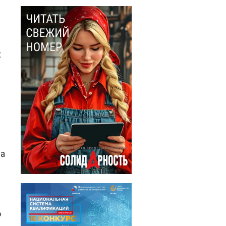
х
ла
о