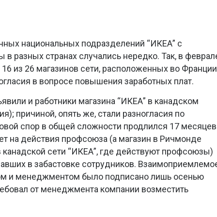
чных национальных подразделений “ИКЕА” с
 в разных странах случались нередко. Так, в феврал
 16 из 26 магазинов сети, расположенных во Франции
ногласия в вопросе повышения заработных плат.
ъявили и работники магазина “ИКЕА” в канадском
); причиной, опять же, стали разногласия по
овой спор в общей сложности продлился 17 месяцев
ет на действия профсоюза (а магазин в Ричмонде
в канадской сети “ИКЕА”, где действуют профсоюзы)
вавших в забастовке сотрудников. Взаимоприемлемо
м и менеджментом было подписано лишь осенью
отребовал от менеджмента компании возместить