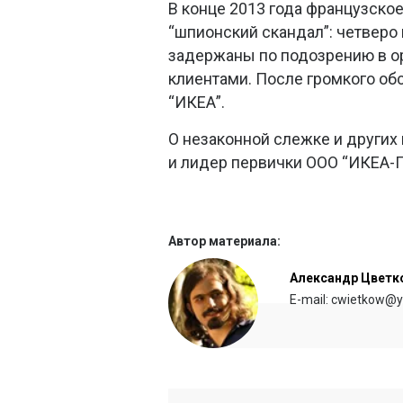
В конце 2013 года французско
“шпионский скандал”: четвер
задержаны по подозрению в ор
клиентами. После громкого о
“ИКЕА”.
О незаконной слежке и других 
и лидер первички ООО “ИКЕА-П
Автор материала:
Александр Цветк
E-mail: cwietkow@y