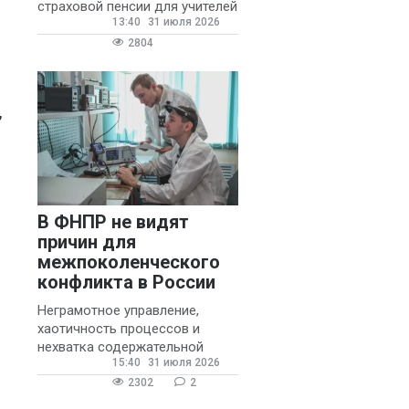
страховой пенсии для учителей
13:40
31 июля 2026
государственных и
муниципальных школ со
2804
стажем не менее 20 лет.
,
В ФНПР не видят
причин для
межпоколенческого
конфликта в России
Неграмотное управление,
хаотичность процессов и
нехватка содержательной
15:40
31 июля 2026
обратной связи от
руководителя являются
2302
2
основными причинами