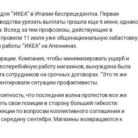
для “ИКЕА” в Италии беспрецедентна. Первая
оводства урезать выплаты прошла еще 6 июня, однако
а. Вслед за тем профсоюзы, действующие в
, провели 11 июля уже общенациональную забастовку
и работы “ИКЕА” на Апеннинах.
орации. Компания, чтобы минимизировать ущерб и
 бесперебойную работу магазинов, вынуждена была
а сотрудников на срочных договорах. “Это те же
ментировали ситуацию профактивисты.
роятность, что последняя волна протестов все же
ть свои позиции в сторону большей гибкости:
екции по вопросам коллективного соглашения и
 середину сентября. Магазины возвращаются к