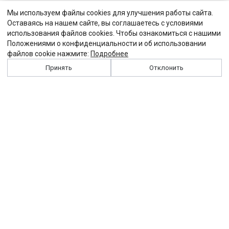
Мы используем файлы cookies для улучшения работы сайта.
Оставаясь на нашем сайте, вы соглашаетесь с условиями
использования файлов cookies. Чтобы ознакомиться с нашими
Положениями о конфиденциальности и об использовании
файлов cookie нажмите:
Подробнее
Принять
Отклонить
История
Персоналии
Выходные данные
Виджет "Солидарности"
Контакты
Подписка
Реклама
Партнеры
Архив сайта
Забастовка
Закон
Зарплата
ЖКХ
Компенсация
Колдоговор
Налоги
Общество
Пенсия
Профсоюз