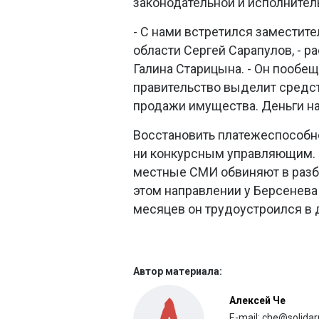
законодательной и исполнитель
- С нами встретился заместит
области Сергей Сарапулов, - 
Галина Старицына. - Он пообещ
правительство выделит средств
продажи имущества. Деньги на
Восстановить платежеспособно
ни конкурсным управляющим. Н
местные СМИ обвиняют в разба
этом направлении у Берсенева
месяцев он трудоустроился в д
Автор материала:
Алексей Че
E-mail: che@solidar