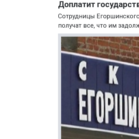
Доплатит государст
Сотрудницы Егоршинского
получат все, что им задол