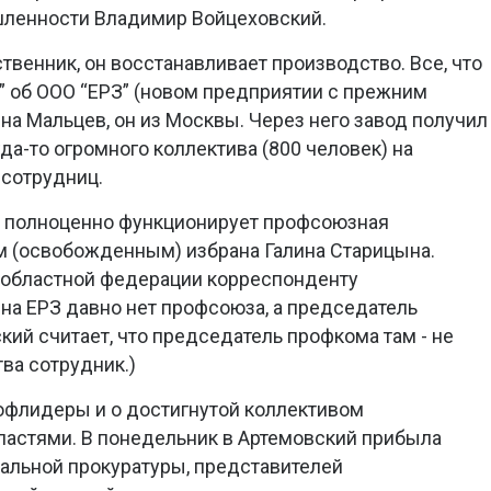
ленности Владимир Войцеховский.
твенник, он восстанавливает производство. Все, что
” об ООО “ЕРЗ” (новом предприятии с прежним
на Мальцев, он из Москвы. Через него завод получил
да-то огромного коллектива (800 человек) на
 сотрудниц.
и полноценно функционирует профсоюзная
м (освобожденным) избрана Галина Старицына.
в областной федерации корреспонденту
 на ЕРЗ давно нет профсоюза, а председатель
ий считает, что председатель профкома там - не
ва сотрудник.)
офлидеры и о достигнутой коллективом
ластями. В понедельник в Артемовский прибыла
альной прокуратуры, представителей