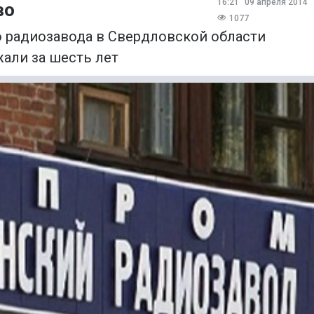
16:21
09 апреля 2014
во
1077
 радиозавода в Свердловской области
жали за шесть лет