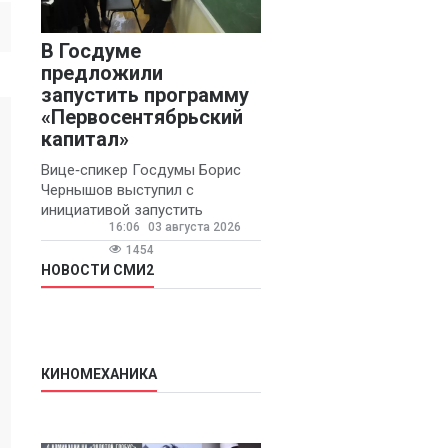
В Госдуме
предложили
запустить программу
«Первосентябрьский
капитал»
Вице‑спикер Госдумы Борис
Чернышов выступил с
инициативой запустить
16:06
03 августа 2026
ежегодную федеральную
программу
1454
«Первосентябрьский капитал»
НОВОСТИ СМИ2
- она предполагает
КИНОМЕХАНИКА