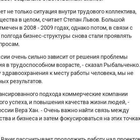
т не только ситуация внутри трудового коллектива,
ества в целом, считает Степан Львов. Большой
мечен в 2008 - 2009 годах, однако потом, в связи с
 полгода бизнес-структуры снова стали проявлять
просам.
сии очень сильно зависит от решения проблемы
 в трудоспособном возрасте, - сказал Рыбальченко.
 здравоохранения к месту работы человека, мы не
ых результатов.
алансированного подхода коммерческие компании
го успеха, и повышения качества жизни людей, -
оссии Вера Хан. - Очень важно найти связь между
тва и бизнеса и затем фокусироваться на этих точка
 Bayer рассчитывает продолжить работу над проекто