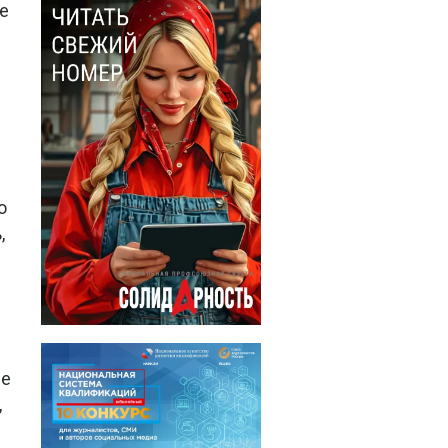
е
о
,
не
,