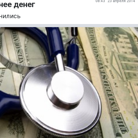
08:43
23 апреля 2014
нее денег
нились