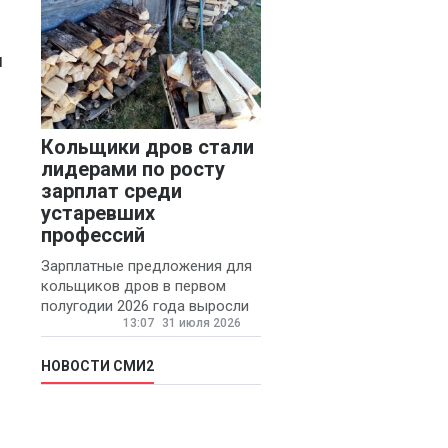
и
Кольщики дров стали
лидерами по росту
зарплат среди
устаревших
профессий
Зарплатные предложения для
кольщиков дров в первом
полугодии 2026 года выросли
13:07
31 июля 2026
на 58% - 62 тысяч рублей в
месяц, сообщает агентство
«Прайм».
НОВОСТИ СМИ2