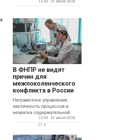
13:40
31 июля 2026
государственных и
муниципальных школ со
стажем не менее 20 лет.
и
В ФНПР не видят
причин для
межпоколенческого
конфликта в России
Неграмотное управление,
хаотичность процессов и
нехватка содержательной
15:40
31 июля 2026
обратной связи от
руководителя являются
2
основными причинами
конфликтов и раздражения в