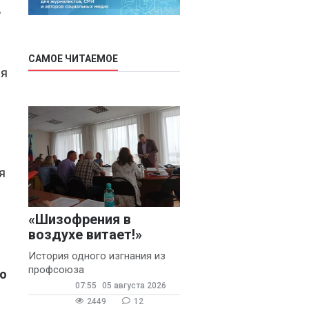
,
САМОЕ ЧИТАЕМОЕ
 я
я
«Шизофрения в
воздухе витает!»
История одного изгнания из
профсоюза
ло
07:55
05 августа 2026
2449
12