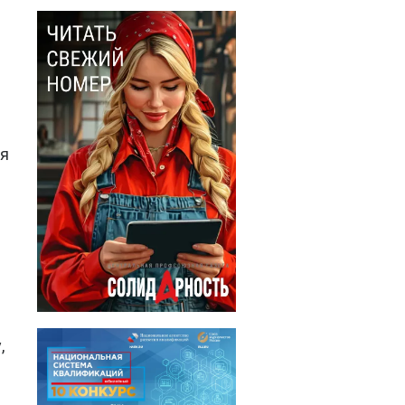
ия
.
,