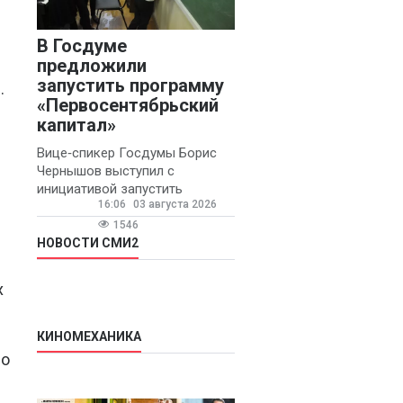
В Госдуме
предложили
запустить программу
.
«Первосентябрьский
капитал»
Вице‑спикер Госдумы Борис
Чернышов выступил с
инициативой запустить
16:06
03 августа 2026
ежегодную федеральную
программу
1546
«Первосентябрьский капитал»
НОВОСТИ СМИ2
- она предполагает
х
КИНОМЕХАНИКА
но