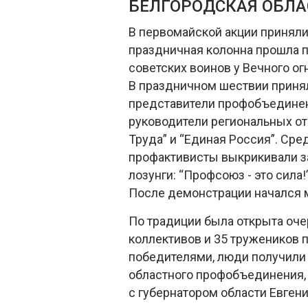
БЕЛГОРОДСКАЯ ОБЛА
В первомайской акции приняли 
праздничная колонна прошла п
советских воинов у Вечного ог
В праздничном шествии принял
представители профобъединени
руководители региональных о
Труда” и “Единая Россия”. Ср
профактивисты выкрикивали з
лозунги: “Профсоюз - это сила!
После демонстрации начался м
По традиции была открыта оче
коллективов и 35 тружеников 
победителями, люди получили
областного профобъединения,
с губернатором области Евге