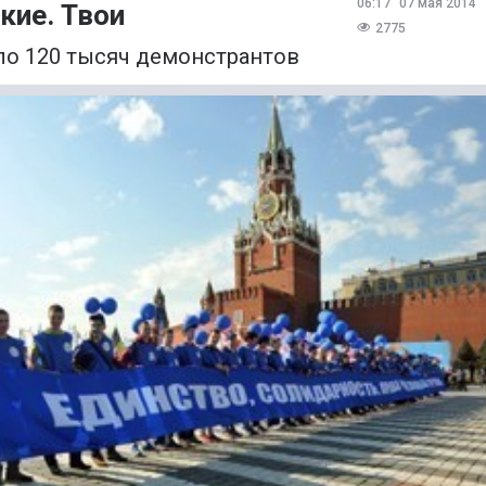
06:17
07 мая 2014
ие. Твои
2775
о 120 тысяч демонстрантов