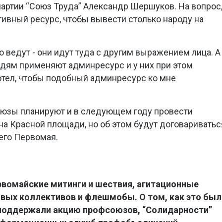
артии “Союз Труда” Александр Шершуков. На вопрос
ивный ресурс, чтобы вывести столько народу на
о ведут - они идут туда с другим выражением лица. А
юдям применяют админресурс и у них при этом
хотел, чтобы подобный админресурс ко мне
юзы планируют и в следующем году провести
 Красной площади, но об этом будут договариватьс
его Первомая.
рвомайские митинги и шествия, агитационные
овых коллективов и флешмобы. О том, как это бы
 поддержали акцию профсоюзов, “Солидарности”