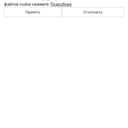
файлов cookie нажмите:
Подробнее
Принять
Отклонить
История
Персоналии
Выходные данные
Виджет "Солидарности"
Контакты
Подписка
Реклама
Партнеры
Архив сайта
Забастовка
Закон
Зарплата
ЖКХ
Компенсация
Колдоговор
Налоги
Общество
Пенсия
Профсоюз
Пособие
Реформы
Страхование
Все теги