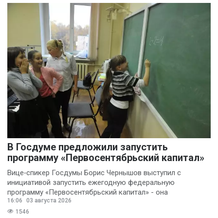
В Госдуме предложили запустить
программу «Первосентябрьский капитал»
Вице‑спикер Госдумы Борис Чернышов выступил с
инициативой запустить ежегодную федеральную
программу «Первосентябрьский капитал» - она
16:06
03 августа 2026
предполагает
1546