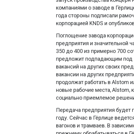
компаниями о заводе в Гёрлиц
года стороны подписали рамо
корпорацией KNDS и опублико
Поглощение завода корпораци
предприятия и значительной ча
350 до 400 из примерно 700 со
предложит подпадающим под 
вакансий на других своих пре
вакансии на других предприяти
продолжат работать в Alstom и
новые рабочие места, Alstom, 
социально приемлемое решени
Передача предприятия будет п
году. Сейчас в Гёрлице веде
вагонов и трамваев. В зависимо
прежнему обрабатываться в Гё