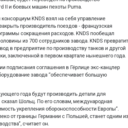
d II и боевых машин пехоты Puma.
 консорциум KNDS взял на себя управление
закрыть производитель поездов - французская
рограммы сокращения расходов. KNDS пообещал
половины из 700 сотрудников завода. KNDS преврати
вод в предприятие по производству танков и другой
ки, заключенной в первом квартале нынешнего года.
ии подписания соглашения в Гёрлице экс-канцлер
оборудование завода “обеспечивает большую
дующего года будут производить детали для
 сказал Шольц. По его словам, международная
имость укрепления обороноспособности Европы”.
еко от границы Германии с Польшей, станет одним и
одства”, считает он.