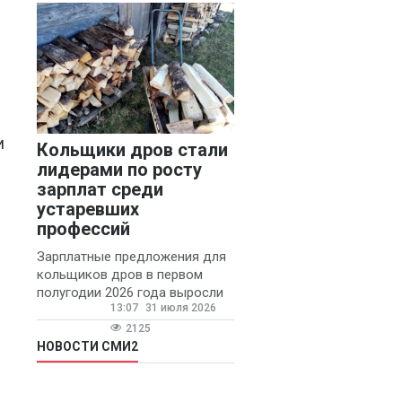
конфликтов и раздражения в
и
Кольщики дров стали
лидерами по росту
зарплат среди
устаревших
профессий
Зарплатные предложения для
кольщиков дров в первом
полугодии 2026 года выросли
13:07
31 июля 2026
на 58% - 62 тысяч рублей в
месяц, сообщает агентство
2125
«Прайм».
НОВОСТИ СМИ2