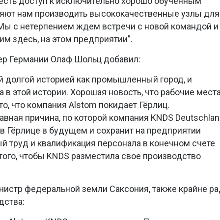
с есть доступ к исключительно хорошо обученным
ляют нам производить высококачественные узлы для
Мы с нетерпением ждем встречи с новой командой и
м здесь, на этом предприятии”.
ер Германии Олаф Шольц добавил:
й долгой историей как промышленный город, и
а в этой истории. Хорошая новость, что рабочие мест
то, что компания Alstom покидает Гёрлиц.
авная причина, по которой компания KNDS Deutschlan
в Гёрлице в будущем и сохранит на предприятии
ый труд и квалификация персонала в конечном счете
 того, чтобы KNDS разместила свое производство
нистр федеральной земли Саксония, также крайне ра
дства: