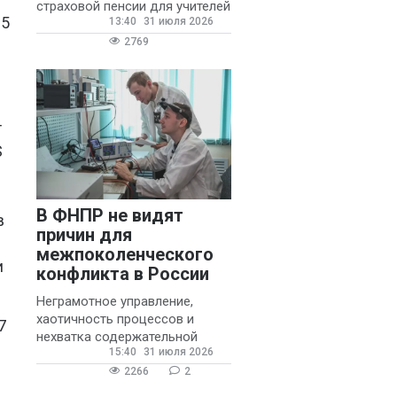
страховой пенсии для учителей
25
13:40
31 июля 2026
государственных и
муниципальных школ со
2769
стажем не менее 20 лет.
т
S
В ФНПР не видят
в
причин для
межпоколенческого
и
конфликта в России
Неграмотное управление,
хаотичность процессов и
7
нехватка содержательной
15:40
31 июля 2026
обратной связи от
руководителя являются
2266
2
основными причинами