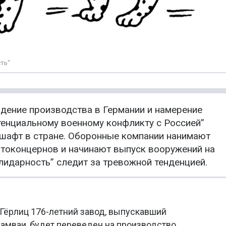
ть"
адение производства в Германии и намерение
тенциальному военному конфликту с Россией”
афт в стране. Оборонные компании нанимают
токонцернов и начинают выпуск вооружений на
лидарность” следит за тревожной тенденцией.
Гёрлиц 176-летний завод, выпускавший
амваи, будет переведен на производство