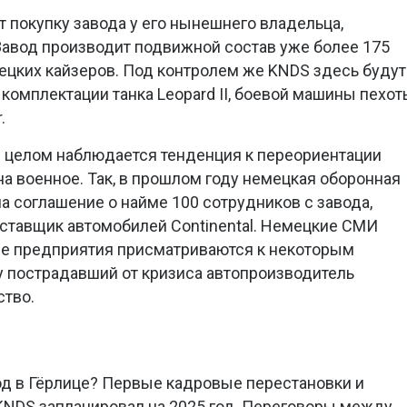
 покупку завода у его нынешнего владельца,
 Завод производит подвижной состав уже более 175
мецких кайзеров. Под контролем же KNDS здесь будут
комплектации танка Leopard II, боевой машины пехо
.
 целом наблюдается тенденция к переориентации
а военное. Так, в прошлом году немецкая оборонная
а соглашение о найме 100 сотрудников с завода,
ставщик автомобилей Continental. Немецкие СМИ
ые предприятия присматриваются к некоторым
у пострадавший от кризиса автопроизводитель
ство.
од в Гёрлице? Первые кадровые перестановки и
KNDS запланировал на 2025 год. Переговоры между