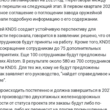
е перешли на следующий этап. В первом квартале 20
чное соглашение о поглощении завода оружейной
вали подробную информацию о его содержании.
ей KNDS создает устойчивую перспективу для
сти персонала, говорится в заявлении: решено, что о
трудников будут приняты на работу. Кроме того, KND
сокращение сотрудникам до 75 дополнительных
дприятиях. Еще 100 сотрудникам будут предложены
ях Alstom. В результате около 580 из 700 сотруднико
ли KNDS. Для тех же, кому не будут предложены
как заявляет его руководство, “найдет справедливое 
е”.
роисходить постепенно и должна завершиться в 202
тся производство двухэтажных железнодорожных
сти от статуса проекта эти заказы будут либо по-
рлице, либо их перенесут на другие промышленные