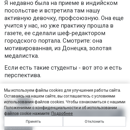
Я недавно была на приеме в индийском
посольстве и встретила там нашу
активную девочку, профсоюзную. Она еще
учится у нас, но уже практику прошла в
газете, ее сделали шеф-редактором
городского портала. Смотрите: она
мотивированная, из Донецка, золотая
медалистка.
Если есть такие студенты - вот это и есть
перспектива.
Мы используем файлы cookies для улучшения работы сайта.
Оставаясь на нашем сайте, вы соглашаетесь с условиями
ФНПР
использования файлов cookies. Чтобы ознакомиться с нашими
Теги:
Положениями о конфиденциальности и об использовании
Межрегиональное Санкт-Петербурга и Ленинградской
файлов cookie нажмите:
Подробнее
области объединение организаций профсоюзов
Принять
Отклонить
образование