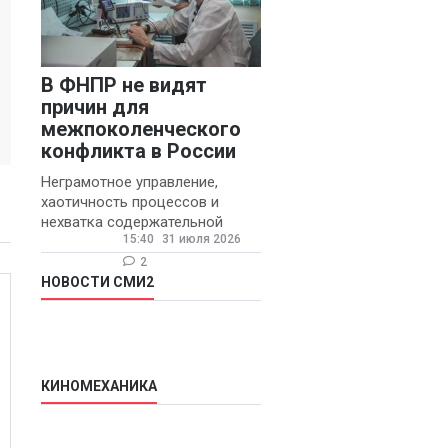
В ФНПР не видят
причин для
межпоколенческого
конфликта в России
Неграмотное управление,
хаотичность процессов и
нехватка содержательной
15:40
31 июля 2026
обратной связи от
руководителя являются
2
основными причинами
НОВОСТИ СМИ2
конфликтов и раздражения в
КИНОМЕХАНИКА