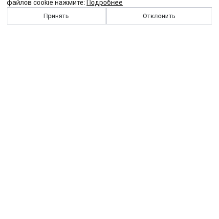
файлов cookie нажмите:
Подробнее
Принять
Отклонить
История
Персоналии
Выходные данные
Виджет "Солидарности"
Контакты
Подписка
Реклама
Партнеры
Архив сайта
Забастовка
Закон
Зарплата
ЖКХ
Компенсация
Колдоговор
Налоги
Общество
Пенсия
Профсоюз
Пособие
Реформы
Страхование
Все теги