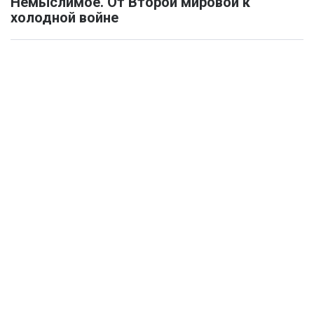
Немыслимое. От Второй мировой к
холодной войне