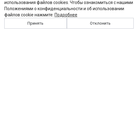
использования файлов cookies. Чтобы ознакомиться с нашими
Положениями о конфиденциальности и об использовании
файлов cookie нажмите:
Подробнее
Принять
Отклонить
История
Персоналии
Выходные данные
Виджет "Солидарности"
Контакты
Подписка
Реклама
Партнеры
Архив сайта
Забастовка
Закон
Зарплата
ЖКХ
Компенсация
Колдоговор
Налоги
Общество
Пенсия
Профсоюз