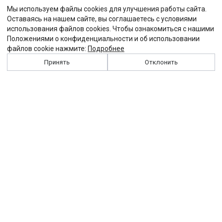
Мы используем файлы cookies для улучшения работы сайта.
Оставаясь на нашем сайте, вы соглашаетесь с условиями
использования файлов cookies. Чтобы ознакомиться с нашими
Положениями о конфиденциальности и об использовании
файлов cookie нажмите:
Подробнее
Принять
Отклонить
История
Персоналии
Выходные данные
Виджет "Солидарности"
Контакты
Подписка
Реклама
Партнеры
Архив сайта
Забастовка
Закон
Зарплата
ЖКХ
Компенсация