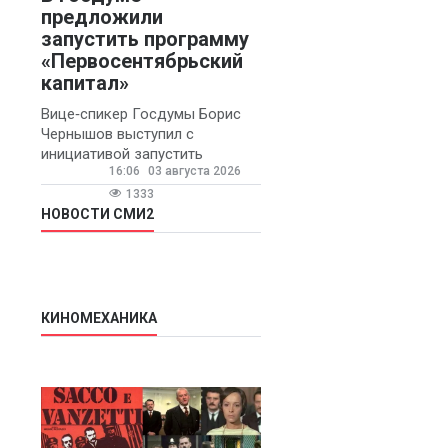
предложили
запустить программу
«Первосентябрьский
капитал»
Вице‑спикер Госдумы Борис
Чернышов выступил с
инициативой запустить
16:06
03 августа 2026
ежегодную федеральную
программу
1333
«Первосентябрьский капитал»
НОВОСТИ СМИ2
- она предполагает
КИНОМЕХАНИКА