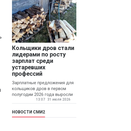
конфликтов и раздражения в
ь
Кольщики дров стали
лидерами по росту
зарплат среди
устаревших
профессий
Зарплатные предложения для
кольщиков дров в первом
й
полугодии 2026 года выросли
13:07
31 июля 2026
на 58% - 62 тысяч рублей в
месяц, сообщает агентство
«Прайм».
НОВОСТИ СМИ2