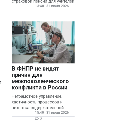
страховой пенсии для учителей
13:40
31 июля 2026
государственных и
муниципальных школ со
стажем не менее 20 лет.
В ФНПР не видят
причин для
межпоколенческого
и
конфликта в России
Неграмотное управление,
хаотичность процессов и
нехватка содержательной
15:40
31 июля 2026
обратной связи от
руководителя являются
2
основными причинами