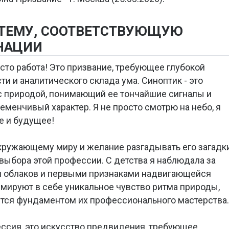
 ТЕМУ, СООТВЕТСТВУЮЩУЮ
НАЦИИ
осто работа! Это призвание, требующее глубокой
и и аналитического склада ума. Синоптик - это
с природой, понимающий ее тончайшие сигналы и
менчивый характер. Я не просто смотрю на небо, я
е и будущее!
окружающему миру и желание разгадывать его загадк
е выбора этой профессии. С детства я наблюдала за
м облаков и первыми признаками надвигающейся
мируют в себе уникальное чувство ритма природы,
ится фундаментом их профессионального мастерства.
ессия, это искусство предвидения, требующее