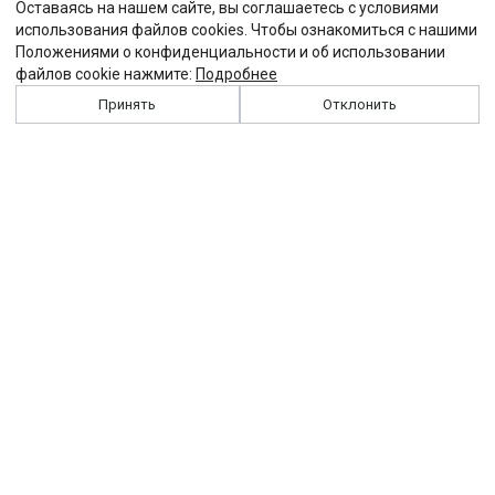
Оставаясь на нашем сайте, вы соглашаетесь с условиями
использования файлов cookies. Чтобы ознакомиться с нашими
Положениями о конфиденциальности и об использовании
файлов cookie нажмите:
Подробнее
Принять
Отклонить
История
Персоналии
Выходные данные
Виджет "Солидарности"
Контакты
Подписка
Реклама
Партнеры
Архив сайта
Забастовка
Закон
Зарплата
ЖКХ
Компенсация
Колдоговор
Налоги
Общество
Пенсия
Профсоюз