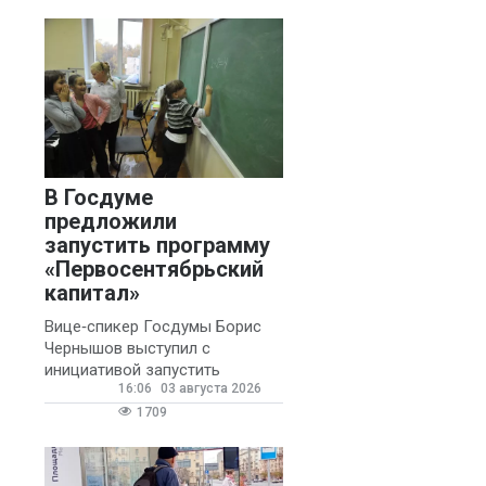
В Госдуме
предложили
запустить программу
«Первосентябрьский
капитал»
Вице‑спикер Госдумы Борис
Чернышов выступил с
инициативой запустить
16:06
03 августа 2026
ежегодную федеральную
программу
1709
«Первосентябрьский капитал»
- она предполагает