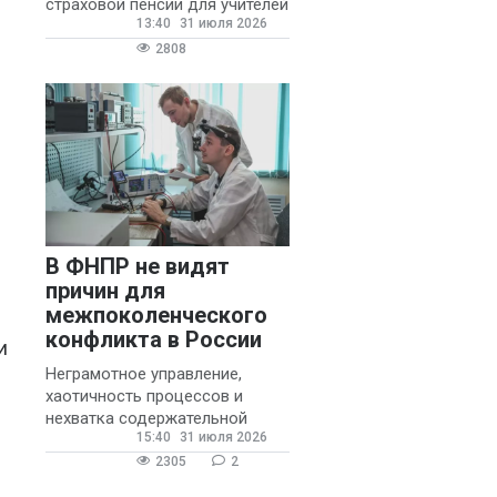
страховой пенсии для учителей
13:40
31 июля 2026
государственных и
муниципальных школ со
2808
стажем не менее 20 лет.
В ФНПР не видят
причин для
межпоколенческого
конфликта в России
и
Неграмотное управление,
хаотичность процессов и
нехватка содержательной
15:40
31 июля 2026
обратной связи от
руководителя являются
2305
2
основными причинами