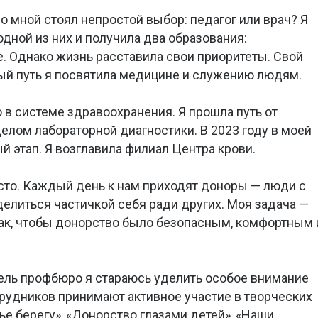
 мной стоял непростой выбор: педагог или врач? Я
одной из них и получила два образования:
. Однако жизнь расставила свои приоритеты. Свой
й путь я посвятила медицине и служению людям.
ю в системе здравоохранения. Я прошла путь от
елом лабораторной диагностики. В 2023 году в моей
 этап. Я возглавила филиал Центра крови.
сто. Каждый день к нам приходят доноры — люди с
елиться частичкой себя ради других. Моя задача —
так, чтобы донорство было безопасным, комфортным 
ель профбюро я стараюсь уделить особое внимание
рудников принимают активное участие в творческих
вье берегу», «Донорство глазами детей», «Наши