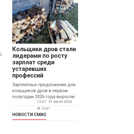
конфликтов и раздражения в
Кольщики дров стали
,
лидерами по росту
зарплат среди
устаревших
профессий
Зарплатные предложения для
кольщиков дров в первом
полугодии 2026 года выросли
13:07
31 июля 2026
на 58% - 62 тысяч рублей в
месяц, сообщает агентство
2161
«Прайм».
НОВОСТИ СМИ2