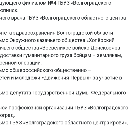
ведующего филиалом №4 ГБУЗ «Волгоградского
рюпинск.
авного врача ГБУЗ «Волгоградского областного центра
митета здравоохранения Волгоградской области
исьмо Окружного казачьего общества «Хопёрский
зачьего общества «Всевеликое войско Донское» за
доставки гуманитарного груза бойцам – землякам,
оенной операции.
исьмо общероссийского общественно –
етей и молодежи «Движения Первых» за участие в
исьмо депутата Государственной Думы Федерального
ичной профсоюзной организации ГБУЗ «Волгоградского
оград.
сьмо ГБУЗ «Волгоградского областного центра крови»,