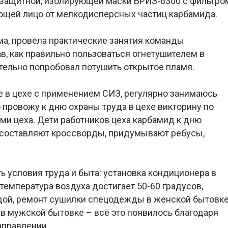
 защитной, изолирующей маски БРИЗ-6300 с фильтро
щей лицо от мелкодисперсных частиц карбамида.
ма, провела практические занятия команды
ав, как правильно пользоваться огнетушителем в
ельно попробовал потушить открытое пламя.
 в цехе с применением СИЗ, регулярно занимаюсь
 провожу к дню охраны труда в цехе викторину по
ми цеха. Дети работников цеха карбамид к дню
: составляют кроссворды, придумывают ребусы,
ть условия труда и быта: установка кондиционера в
температура воздуха достигает 50-60 градусов,
одой, ремонт сушилки спецодежды в женской бытовке
в мужской бытовке – всё это появилось благодаря
аправлении.