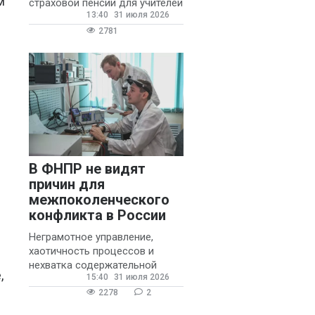
м
страховой пенсии для учителей
13:40
31 июля 2026
государственных и
муниципальных школ со
2781
стажем не менее 20 лет.
В ФНПР не видят
причин для
межпоколенческого
конфликта в России
Неграмотное управление,
хаотичность процессов и
нехватка содержательной
,
15:40
31 июля 2026
обратной связи от
руководителя являются
2278
2
основными причинами