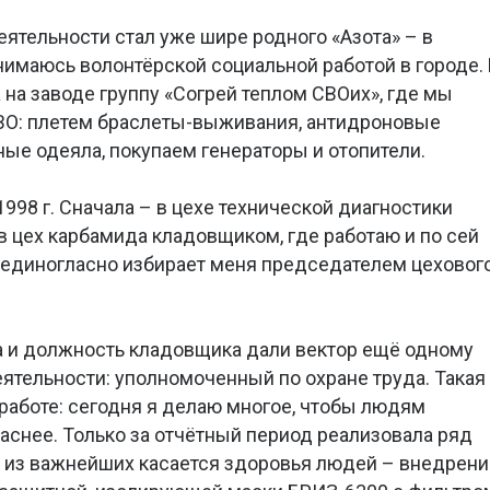
тельности стал уже шире родного «Азота» – в
нимаюсь волонтёрской социальной работой в городе. 
 на заводе группу «Согрей теплом СВОих», где мы
ВО: плетем браслеты-выживания, антидроновые
ые одеяла, покупаем генераторы и отопители.
1998 г. Сначала – в цехе технической диагностики
 в цех карбамида кладовщиком, где работаю и по сей
а единогласно избирает меня председателем цеховог
 и должность кладовщика дали вектор ещё одному
тельности: уполномоченный по охране труда. Такая
работе: сегодня я делаю многое, чтобы людям
аснее. Только за отчётный период реализовала ряд
о из важнейших касается здоровья людей – внедрени