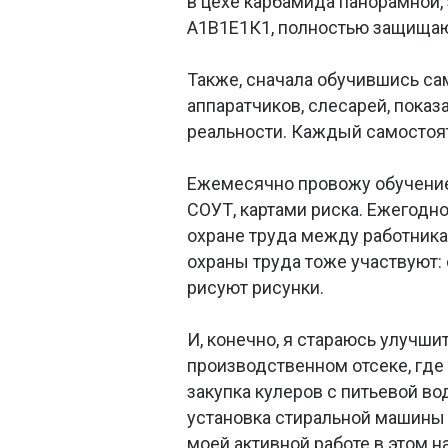
в цехе карбамида панорамной,
А1В1Е1К1, полностью защищаю
Также, сначала обучившись са
аппаратчиков, слесарей, показ
реальности. Каждый самостоят
Ежемесячно провожу обучение
СОУТ, картами риска. Ежегодно
охране труда между работника
охраны труда тоже участвуют
рисуют рисунки.
И, конечно, я стараюсь улучши
производственном отсеке, где 
закупка кулеров с питьевой в
установка стиральной машины 
моей активной работе в этом н