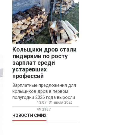
конфликтов и раздражения в
Кольщики дров стали
лидерами по росту
зарплат среди
устаревших
профессий
Зарплатные предложения для
кольщиков дров в первом
полугодии 2026 года выросли
13:07
31 июля 2026
на 58% - 62 тысяч рублей в
месяц, сообщает агентство
2137
«Прайм».
НОВОСТИ СМИ2