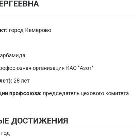
ЕРГЕЕВНА
кт:
город Кемерово
карбамида
офсоюзная организация КАО "Азот"
ет):
28 лет
ции профсоюза:
председатель цехового комитета
ЫЕ ДОСТИЖЕНИЯ
 год