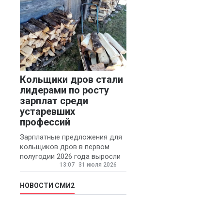
конфликтов и раздражения в
Кольщики дров стали
лидерами по росту
зарплат среди
устаревших
профессий
Зарплатные предложения для
кольщиков дров в первом
полугодии 2026 года выросли
13:07
31 июля 2026
на 58% - 62 тысяч рублей в
месяц, сообщает агентство
«Прайм».
НОВОСТИ СМИ2