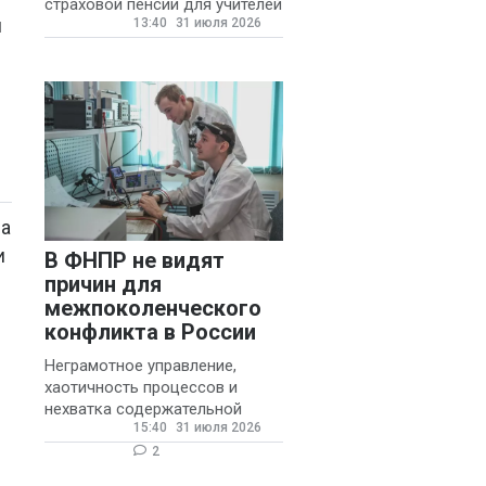
страховой пенсии для учителей
и
13:40
31 июля 2026
государственных и
муниципальных школ со
стажем не менее 20 лет.
ла
и
В ФНПР не видят
причин для
межпоколенческого
конфликта в России
Неграмотное управление,
хаотичность процессов и
нехватка содержательной
15:40
31 июля 2026
обратной связи от
руководителя являются
2
основными причинами