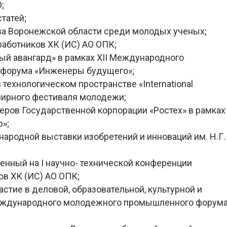
;
статей;
ва Воронежской области среди молодых ученых;
работников ХК (ИС) АО ОПК;
ый авангард» в рамках XII Международного
форума «Инженеры будущего»;
 технологическом пространстве «International
мирного фестиваля молодежи;
деров Государственной корпорации «Ростех» в рамках
»;
ародной выставки изобретений и инноваций им. Н.Г.
ленный на I научно- технической конференции
в ХК (ИС) АО ОПК;
астие в деловой, образовательной, культурной и
Международного молодежного промышленного форум