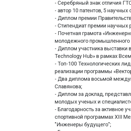
- Серебряный знак отличия ГТО
- автор 10 патентов, 5 научных 
- Диплом премии Правительст
- Стипендиат премии научных 
- Почетная грамота «Инженерн
молодежного промышленного 
- Диплом участника выставки в
Technology Hub» в рамках Все
- Топ-100 Технологических ли
реализации программы «Вектор
- Два диплома восьмой междун
Славянова;
- Диплом за доклад, представ
молодых ученых и специалисто
- Благодарность за активное уч
спортивной программах XIII 
"Инженеры будущего";