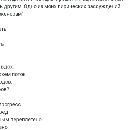
ть другим. Одно из моих лирических рассуждений
нженерам":
ать
ть
 вдох.
схем поток.
одов.
ров?
 прогресс
ред.
ным переплетено.
ено.