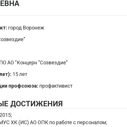
ЬЕВНА
кт:
город Воронеж
Созвездие"
О АО "Концерн "Созвездие"
ет):
15 лет
ции профсоюза:
профактивист
ЫЕ ДОСТИЖЕНИЯ
2015;
МУС ХК (ИС) АО ОПК по работе с персоналом;