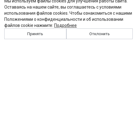
Мы используем файлы cookies для улучшения работы сайта.
Оставаясь на нашем сайте, вы соглашаетесь с условиями
использования файлов cookies. Чтобы ознакомиться с нашими
Положениями о конфиденциальности и об использовании
файлов cookie нажмите:
Подробнее
Принять
Отклонить
История
Персоналии
Выходные данные
Виджет "Солидарности"
Контакты
Подписка
Реклама
Партнеры
Архив сайта
Забастовка
Закон
Зарплата
ЖКХ
Компенсация