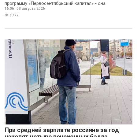
программу «Первосентябрьский капитал» - она
16:06
03 августа 2026
предполагает
1777
При средней зарплате россияне за год
накопят четыре пенсионных балла