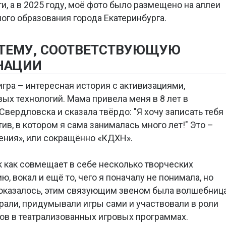
, а в 2025 году, моё фото было размещено на аллеи
ого образования города Екатеринбурга.
 ТЕМУ, СООТВЕТСТВУЮЩУЮ
НАЦИИ
гра – интересная история с активизациями,
ых технологий. Мама привела меня в 8 лет в
Свердловска и сказала твёрдо: "Я хочу записать тебя
в, в котором я сама занималась много лет!" Это –
ения», или сокращённо «КДХН».
к как совмещает в себе несколько творческих
ю, вокал и ещё то, чего я поначалу не понимала, но
 оказалось, этим связующим звеном была волшебниц
грали, придумывали игры сами и участвовали в роли
ов в театрализованных игровых программах.