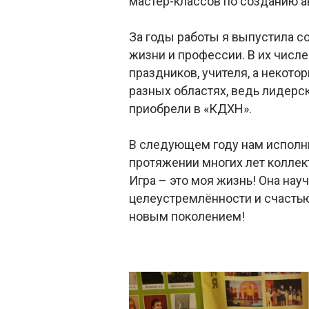
мастер-классов по созданию а
За годы работы я выпустила сот
жизни и профессии. В их числ
праздников, учителя, а некот
разных областях, ведь лидерск
приобрели в «КДХН».
В следующем году нам исполнитс
протяжении многих лет коллек
Игра – это моя жизнь! Она науч
целеустремлённости и счастью
новым поколением!