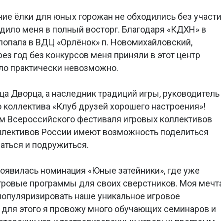
ние ёлки для юных горожан не обходились без участ
одило меня в полный восторг. Благодаря «КДХН» в
а попала в ВДЦ «Орлёнок» п. Новомихайловский,
рез год без конкурсов меня приняли в этот центр
было практически невозможно.
ца Дворца, а наследник традиций игры, руководитель
о коллектива «Клуб друзей хорошего настроения»!
ом Всероссийского фестиваля игровых коллективов
оллективов России имеют возможность поделиться
аться и подружиться.
появилась номинация «Юные затейники», где уже
гровые программы для своих сверстников. Моя мечт
 популяризировать наше уникальное игровое
, для этого я провожу много обучающих семинаров и