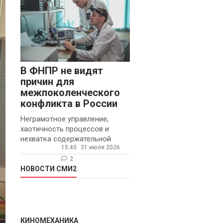
В ФНПР не видят
причин для
межпоколенческого
конфликта в России
Неграмотное управление,
хаотичность процессов и
нехватка содержательной
15:40
31 июля 2026
обратной связи от
руководителя являются
2
основными причинами
НОВОСТИ СМИ2
конфликтов и раздражения в
КИНОМЕХАНИКА