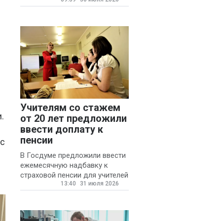
для автомобилистов.
Учителям со стажем
.
от 20 лет предложили
ввести доплату к
пенсии
 с
В Госдуме предложили ввести
ежемесячную надбавку к
страховой пенсии для учителей
13:40
31 июля 2026
государственных и
муниципальных школ со
стажем не менее 20 лет.