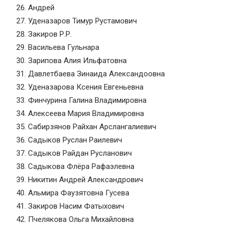
Андрей
Уденазаров Тимур Рустамович
Закиров Р.Р.
Васильева Гульнара
Зарипова Алия Ильфатовна
Давлетбаева Зинаида Александоовна
Уденазарова Ксения Евгеньевна
Финчурина Галина Владимировна
Алексеева Мария Владимировна
Сабирзянов Райхан Арслангалиевич
Садыков Руслан Раилевич
Садыков Райдан Русланович
Садыкова Флёра Рафаэлевна
Никитин Андрей Александрович
Альмира Фаузятовна Гусева
Закиров Насим Фатыхович
Пчелякова Ольга Михайловна