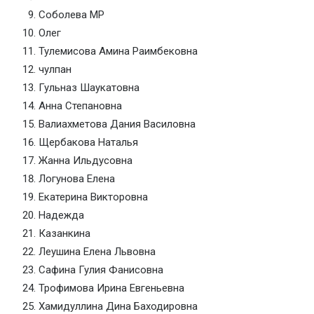
Соболева МР
Олег
Тулемисова Амина Раимбековна
чулпан
Гульназ Шаукатовна
Анна Степановна
Валиахметова Дания Василовна
Щербакова Наталья
Жанна Ильдусовна
Логунова Елена
Екатерина Викторовна
Надежда
Казанкина
Леушина Елена Львовна
Сафина Гулия Фанисовна
Трофимова Ирина Евгеньевна
Хамидуллина Дина Баходировна