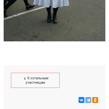
К остальным
участницам