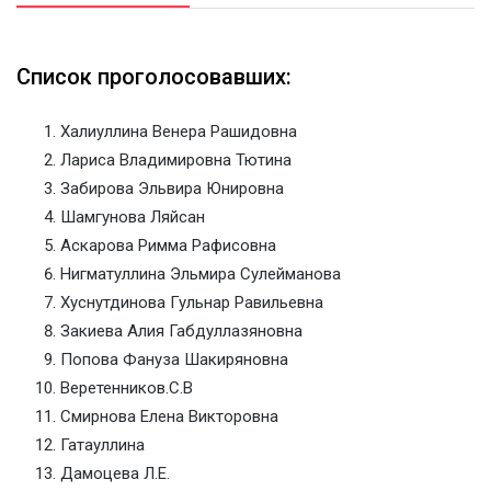
Список проголосовавших:
Халиуллина Венера Рашидовна
Лариса Владимировна Тютина
Забирова Эльвира Юнировна
Шамгунова Ляйсан
Аскарова Римма Рафисовна
Нигматуллина Эльмира Сулейманова
Хуснутдинова Гульнар Равильевна
Закиева Алия Габдуллазяновна
Попова Фануза Шакиряновна
Веретенников.С.В
Смирнова Елена Викторовна
Гатауллина
Дамоцева Л.Е.