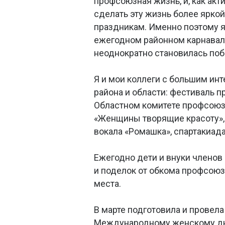
профсоюзная жизнь, и, как акт
сделать эту жизнь более ярко
праздникам. Именно поэтому 
ежегодном районном карнавал
неоднократно становилась поб
Я и мои коллеги с большим ин
района и области: фестиваль п
Областном комитете профсоюз
«Женщины творящие красоту»,
вокала «Ромашка», спартакиад
Ежегодно дети и внуки членов
и поделок от обкома профсоюза
места.
В марте подготовила и провел
Международному женскому дню