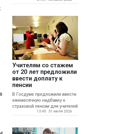
для автомобилистов.
к
Учителям со стажем
от 20 лет предложили
ввести доплату к
пенсии
в
В Госдуме предложили ввести
ежемесячную надбавку к
страховой пенсии для учителей
13:40
31 июля 2026
государственных и
муниципальных школ со
стажем не менее 20 лет.
м