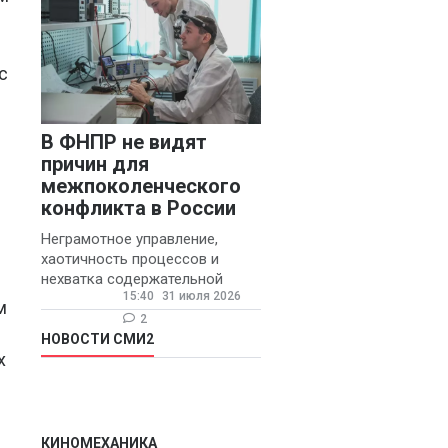
с
В ФНПР не видят
причин для
межпоколенческого
конфликта в России
Неграмотное управление,
хаотичность процессов и
нехватка содержательной
15:40
31 июля 2026
обратной связи от
м
руководителя являются
2
основными причинами
НОВОСТИ СМИ2
х
конфликтов и раздражения в
КИНОМЕХАНИКА