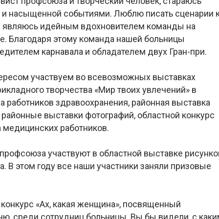
ивист профсоюза и творческий человек, стараюсь
й и насыщенной событиями. Люблю писать сценарии 
я являюсь идейным вдохновителем команды на
е. Благодаря этому команда нашей больницы
едителем карнавала и обладателем двух Гран-при.
тересом участвуем во всевозможных выставках
рикладного творчества «Мир твоих увлечений» в
а работников здравоохранения, районная выставка
 районные выставки фотографий, областной конкурс
а медицинских работников.
 профсоюза участвуют в областной выставке рисунко
. В этом году все наши участники заняли призовые
а конкурс «Ах, какая женщина», посвященный
, среди сотрудниц больницы. Вы бы видели, с каки