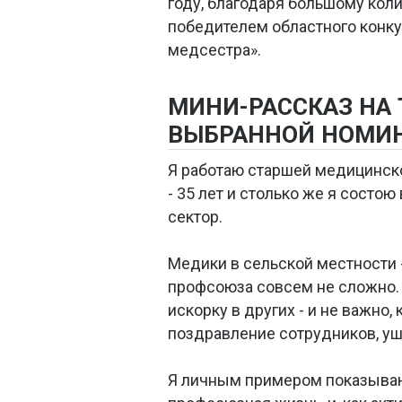
году, благодаря большому коли
победителем областного конку
медсестра».
МИНИ-РАССКАЗ НА
ВЫБРАННОЙ НОМИ
Я работаю старшей медицинско
- 35 лет и столько же я состо
сектор.
Медики в сельской местности 
профсоюза совсем не сложно. Г
искорку в других - и не важно,
поздравление сотрудников, у
Я личным примером показываю