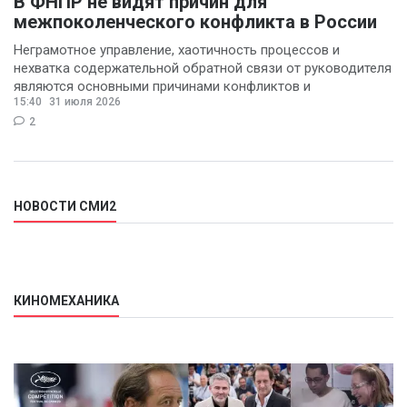
В ФНПР не видят причин для
межпоколенческого конфликта в России
Неграмотное управление, хаотичность процессов и
нехватка содержательной обратной связи от руководителя
являются основными причинами конфликтов и
15:40
31 июля 2026
раздражения в
2
НОВОСТИ СМИ2
КИНОМЕХАНИКА