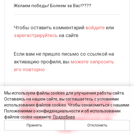
Желаем победы! Болеем за Вас!????
Чтобы оставить комментарий
войдите
или
зарегистрируйтесь
на сайте
Если вам не пришло письмо со ссылкой на
активацию профиля, вы
можете запросить
его повторно
Голосование завершено в
Мы используем файлы cookies для улучшения работы сайта.
Оставаясь на нашем сайте, вы соглашаетесь с условиями
24:00 часов (МСК) 08 мая
использования файлов cookies. Чтобы ознакомиться с нашими
2026г.
Голоса, оставленные
Положениями о конфиденциальности и об использовании
файлов cookie нажмите:
Подробнее
позже, засчитываться не
Принять
Отклонить
будут!