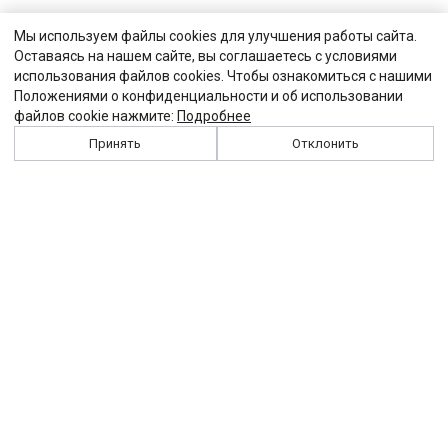
Мы используем файлы cookies для улучшения работы сайта.
Оставаясь на нашем сайте, вы соглашаетесь с условиями
использования файлов cookies. Чтобы ознакомиться с нашими
Положениями о конфиденциальности и об использовании
файлов cookie нажмите:
Подробнее
Принять
Отклонить
История
Персоналии
Выходные данные
Виджет "Солидарности"
Контакты
Подписка
Реклама
Партнеры
Архив сайта
Забастовка
Закон
Зарплата
ЖКХ
Компенсация