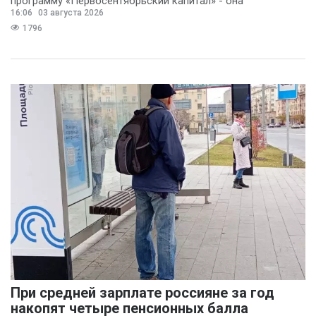
программу «Первосентябрьский капитал» - она
16:06
03 августа 2026
предполагает
1796
При средней зарплате россияне за год
накопят четыре пенсионных балла