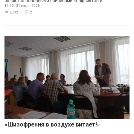
являются основными причинами конфликтов и
15:40
31 июля 2026
раздражения в
2332
2
«Шизофрения в воздухе витает!»