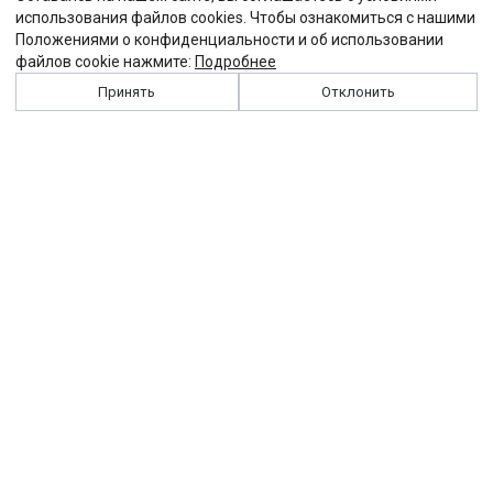
использования файлов cookies. Чтобы ознакомиться с нашими
Положениями о конфиденциальности и об использовании
файлов cookie нажмите:
Подробнее
Принять
Отклонить
История
Персоналии
Выходные данные
Виджет "Солидарности"
Контакты
Подписка
Реклама
Партнеры
Архив сайта
Забастовка
Закон
Зарплата
ЖКХ
Компенсация
Колдоговор
Налоги
Общество
Пенсия
Профсоюз
Пособие
Реформы
Страхование
Все теги