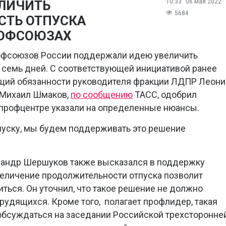
ЛИЧИТЬ
10:33
06 мая 2022
5684
ТЬ ОТПУСКА
РОФСОЮЗАХ
офсоюзов России поддержали идею увеличить
 семь дней. С соответствующей инициативой ранее
щий обязанности руководителя фракции ЛДПР Леон
 Михаил Шмаков,
по сообщению
ТАСС, одобрил
 профцентре указали на определенные нюансы.
тпуску, мы будем поддерживать это решение
андр Шершуков также высказался в поддержку
величение продолжительности отпуска позволит
ться. Он уточнил, что такое решение не должно
рудящихся. Кроме того, полагает профлидер, такая
обсуждаться на заседании Российской трехсторонне