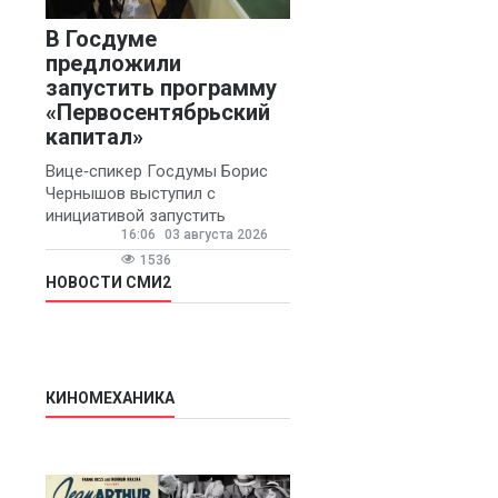
В Госдуме
предложили
запустить программу
«Первосентябрьский
капитал»
Вице‑спикер Госдумы Борис
Чернышов выступил с
инициативой запустить
16:06
03 августа 2026
ежегодную федеральную
программу
1536
«Первосентябрьский капитал»
НОВОСТИ СМИ2
- она предполагает
КИНОМЕХАНИКА