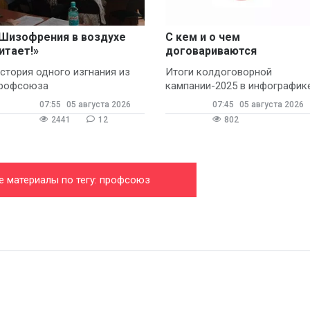
Шизофрения в воздухе
С кем и о чем
итает!»
договариваются
профсоюзы
стория одного изгнания из
Итоги колдоговорной
рофсоюза
кампании-2025 в инфографик
07:55
05 августа 2026
07:45
05 августа 2026
2441
12
802
е материалы по тегу: профсоюз