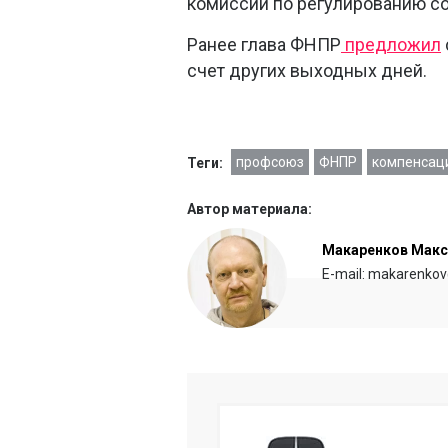
комиссии по регулированию с
Ранее глава ФНПР
предложил
счет других выходных дней.
профсоюз
ФНПР
компенсаци
Теги:
Автор материала:
Макаренков Мак
E-mail: makarenkov