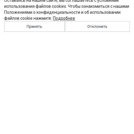
Оставаясь на нашем сайте, вы соглашаетесь с условиями
использования файлов cookies. Чтобы ознакомиться с нашими
Положениями о конфиденциальности и об использовании
файлов cookie нажмите:
Подробнее
Принять
Отклонить
История
Персоналии
Выходные данные
Виджет "Солидарности"
Контакты
Подписка
Реклама
Партнеры
Архив сайта
Забастовка
Закон
Зарплата
ЖКХ
Компенсация
Колдоговор
Налоги
Общество
Пенсия
Профсоюз