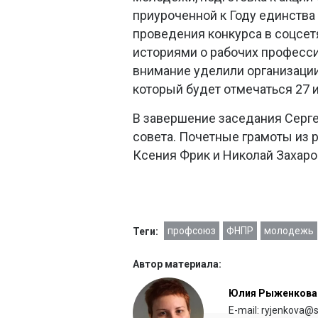
приуроченной к Году единств
проведения конкурса в соцсет
историями о рабочих професс
внимание уделили организаци
который будет отмечаться 27 
В завершение заседания Серг
совета. Почетные грамоты из
Ксения Фрик и Николай Захаров
профсоюз
ФНПР
молодежь
Теги:
Автор материала:
Юлия Рыженкова
E-mail: ryjenkova@s