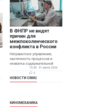
В ФНПР не видят
причин для
межпоколенческого
конфликта в России
Неграмотное управление,
хаотичность процессов и
нехватка содержательной
15:40
31 июля 2026
обратной связи от
руководителя являются
2
основными причинами
НОВОСТИ СМИ2
конфликтов и раздражения в
КИНОМЕХАНИКА