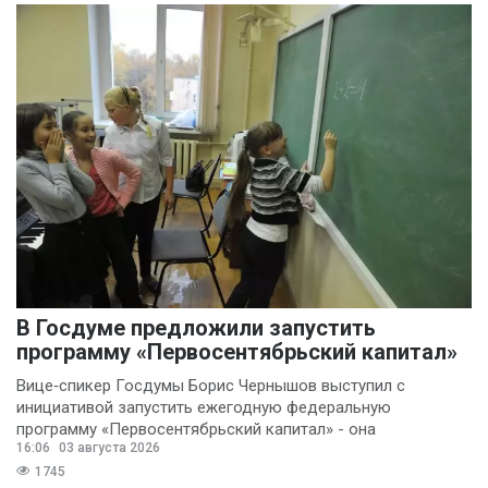
В Госдуме предложили запустить
программу «Первосентябрьский капитал»
Вице‑спикер Госдумы Борис Чернышов выступил с
инициативой запустить ежегодную федеральную
программу «Первосентябрьский капитал» - она
16:06
03 августа 2026
предполагает
1745