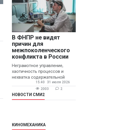
В ФНПР не видят
причин для
межпоколенческого
конфликта в России
Неграмотное управление,
хаотичность процессов и
нехватка содержательной
15:40
31 июля 2026
обратной связи от
руководителя являются
2003
2
основными причинами
НОВОСТИ СМИ2
конфликтов и раздражения в
КИНОМЕХАНИКА