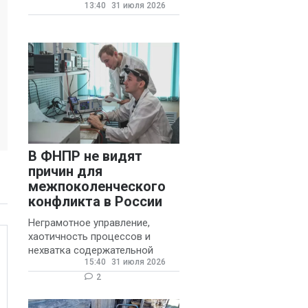
13:40
31 июля 2026
государственных и
муниципальных школ со
стажем не менее 20 лет.
В ФНПР не видят
причин для
межпоколенческого
конфликта в России
Неграмотное управление,
хаотичность процессов и
нехватка содержательной
15:40
31 июля 2026
обратной связи от
руководителя являются
2
основными причинами
конфликтов и раздражения в