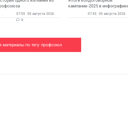
стория одного изгнания из
Итоги колдоговорной
рофсоюза
кампании-2025 в инфографик
07:55
05 августа 2026
07:45
05 августа 2026
9
е материалы по тегу: профсоюз