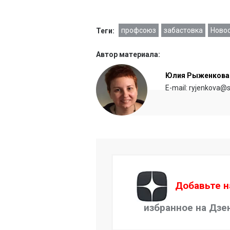
профсоюз
забастовка
Новос
Теги:
Автор материала:
Юлия Рыженкова
E-mail: ryjenkova@s
Добавьте н
избранное на Дзе