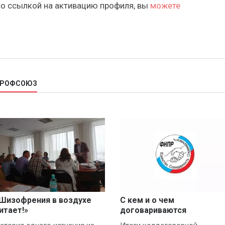
со ссылкой на активацию профиля, вы
можете
 ПРОФСОЮЗ
Шизофрения в воздухе
С кем и о чем
итает!»
договариваются
профсоюзы