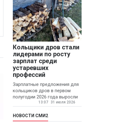
Кольщики дров стали
лидерами по росту
зарплат среди
устаревших
профессий
Зарплатные предложения для
кольщиков дров в первом
полугодии 2026 года выросли
13:07
31 июля 2026
на 58% - 62 тысяч рублей в
месяц, сообщает агентство
«Прайм».
НОВОСТИ СМИ2