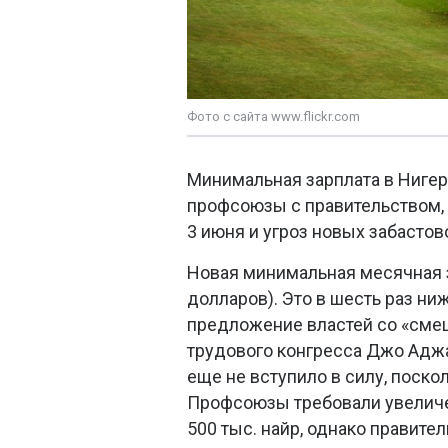
Фото с сайта www.flickr.com
Минимальная зарплата в Нигер
профсоюзы с правительством,
3 июня и угроз новых забастов
Новая минимальная месячная за
долларов). Это в шесть раз ниж
предложение властей со «сме
трудового конгресса Джо Адж
еще не вступило в силу, поско
Профсоюзы требовали увеличен
500 тыс. найр, однако правите