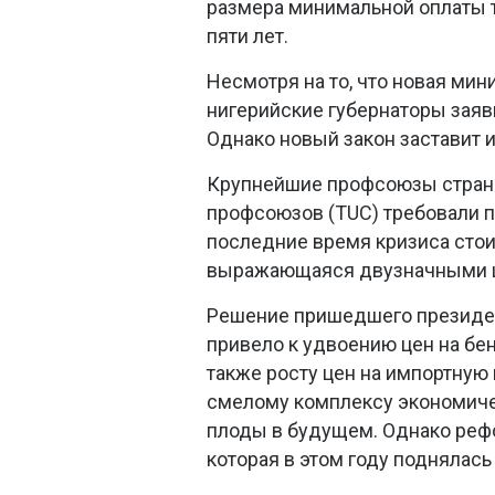
размера минимальной оплаты т
пяти лет.
Несмотря на то, что новая мин
нигерийские губернаторы заяв
Однако новый закон заставит и
Крупнейшие профсоюзы страны
профсоюзов (TUC) требовали 
последние время кризиса стои
выражающаяся двузначными ц
Решение пришедшего президен
привело к удвоению цен на бенз
также росту цен на импортную 
смелому комплексу экономичес
плоды в будущем. Однако реф
которая в этом году поднялась