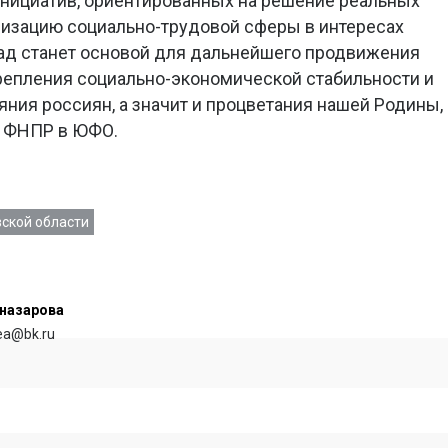
инициатив, ориентированных на решение реальных
изацию социально-трудовой сферы в интересах
лад станет основой для дальнейшего продвижения
репления социально-экономической стабильности и
ния россиян, а значит и процветания нашей Родины,
е ФНПР в ЮФО.
ской области
назарова
rea@bk.ru