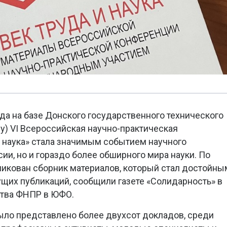
да на базе Донского государственного технического
ну) VI Всероссийская научно-практическая
 наука» стала значимым событием научного
ии, но и гораздо более обширного мира науки. По
икован сборник материалов, который стал достойны
их публикаций, сообщили газете «Солидарность» в
ства ФНПР в ЮФО.
ыло представлено более двухсот докладов, среди