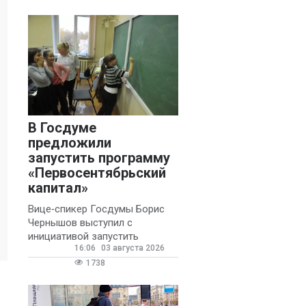
В Госдуме
предложили
запустить программу
«Первосентябрьский
капитал»
Вице‑спикер Госдумы Борис
Чернышов выступил с
инициативой запустить
16:06
03 августа 2026
ежегодную федеральную
программу
1738
«Первосентябрьский капитал»
- она предполагает