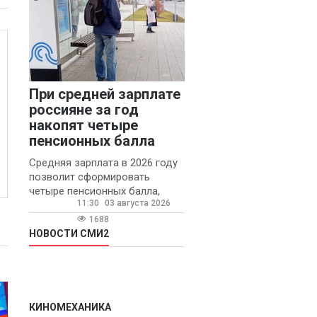
При средней зарплате
россияне за год
накопят четыре
пенсионных балла
Средняя зарплата в 2026 году
позволит сформировать
четыре пенсионных балла,
11:30
03 августа 2026
сообщил ТАСС доцент
Финансового университета при
1688
правительстве РФ Игорь
НОВОСТИ СМИ2
Балынин.
КИНОМЕХАНИКА