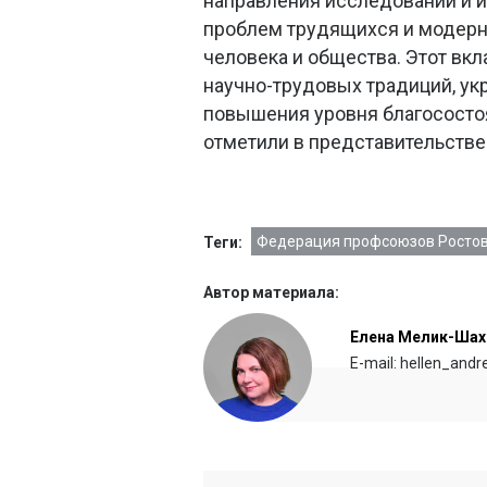
направления исследований и 
проблем трудящихся и модерн
человека и общества. Этот вк
научно-трудовых традиций, ук
повышения уровня благосостоя
отметили в представительств
Федерация профсоюзов Ростов
Теги:
Автор материала:
Елена Мелик-Шах
E-mail: hellen_and