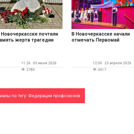
 Новочеркасске почтили
В Новочеркасске начали
амять жертв трагедии
отмечать Первомай
962 года
11:26
03 июня 2026
12:50
23 апреля 2026
2780
3417
риалы по тегу: Федерация профсоюзов
Ростовской области