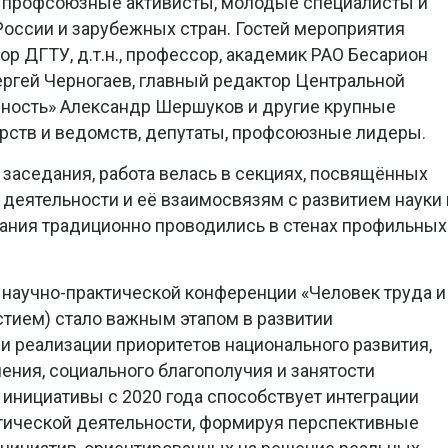
, профсоюзные активисты, молодые специалисты и
России и зарубежных стран. Гостей мероприятия
р ДГТУ, д.т.н., профессор, академик РАО Бесарион
ргей Черногаев, главный редактор Центральной
ность» Александр Шершуков и другие крупные
рств и ведомств, депутаты, профсоюзные лидеры.
заседания, работа велась в секциях, посвящённых
деятельности и её взаимосвязям с развитием науки 
ания традиционно проводились в стенах профильных
научно-практической конференции «Человек труда и
тием) стало важным этапом в развитии
 реализации приоритетов национального развития,
ения, социального благополучия и занятости
 инициативы с 2020 года способствует интеграции
тической деятельности, формируя перспективные