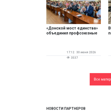
«Донской мост единства»
В
объединил профсоюзные
п
организации вузов Юга
1
России
17:12
30 июня 2026
3537
Все мате
НОВОСТИ ПАРТНЕРОВ