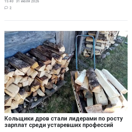
15:40
31 июля 2026
раздражения в
2
Кольщики дров стали лидерами по росту
зарплат среди устаревших профессий