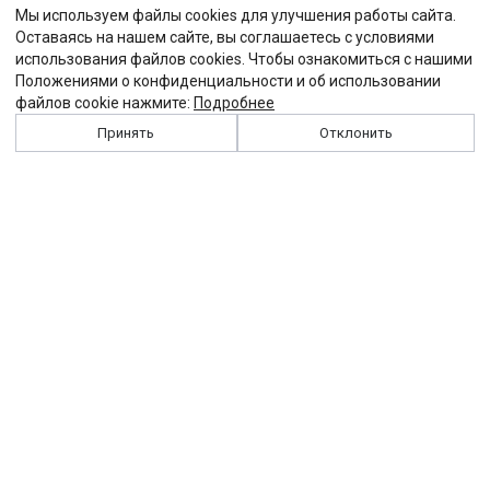
Мы используем файлы cookies для улучшения работы сайта.
Оставаясь на нашем сайте, вы соглашаетесь с условиями
использования файлов cookies. Чтобы ознакомиться с нашими
Положениями о конфиденциальности и об использовании
файлов cookie нажмите:
Подробнее
Принять
Отклонить
История
Персоналии
Выходные данные
Виджет "Солидарности"
Контакты
Подписка
Реклама
Партнеры
Архив сайта
Забастовка
Закон
Зарплата
ЖКХ
Компенсация