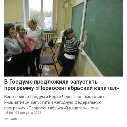
В Госдуме предложили запустить
программу «Первосентябрьский капитал»
Вице‑спикер Госдумы Борис Чернышов выступил с
инициативой запустить ежегодную федеральную
программу «Первосентябрьский капитал» - она
16:06
03 августа 2026
предполагает
1408